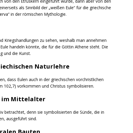
ich von den Etruskern eingeführt wurde, dann aber von den
rseits als Sinnbild der „weißen Eule“ für die griechische
nerva“ in der römischen Mythologie.
- und Kriegshandlungen zu sehen, weshalb man annehmen
 Eule handeln könnte, die für die Göttin Athene steht. Die
eg und die Kunst.
riechischen Naturlehre
en, dass Eulen auch in der griechischen vorchristlichen
lm 102,7) vorkommen und Christus symbolisieren.
 im Mittelalter
iv betrachtet, denn sie symbolisierten die Sünde, die in
en, ausgeführt sind.
kralen Bauten