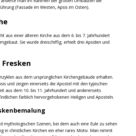
dert änderte man im Rahmen der großen Umbauten die
führung (Fassade im Westen, Apsis im Osten).
che
eht aus einer älteren Kirche aus dem 6. bis 7. Jahrhundert
mgebaut. Sie wurde dreischiffig, erhielt drei Apsiden und
 Fresken
enzyklen aus dem ursprünglichen Kirchengebäude erhalten.
psis und zeigen einerseits die Apostel mit den typischen
it aus dem 10. bis 11. Jahrhundert und andererseits
findlichen farblich hervorgehobenen Heiligen und Aposteln.
reskenbemalung
 und mythologischen Szenen, bei dem auch eine Eule zu sehen
ung in christlichen Kirchen ein eher rares Motiv. Man nimmt