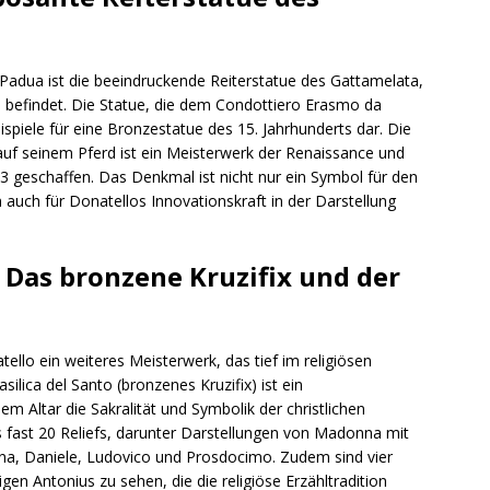
Padua ist die beeindruckende Reiterstatue des Gattamelata,
nio befindet. Die Statue, die dem Condottiero Erasmo da
eispiele für eine Bronzestatue des 15. Jahrhunderts dar. Die
f seinem Pferd ist ein Meisterwerk der Renaissance und
 geschaffen. Das Denkmal ist nicht nur ein Symbol für den
auch für Donatellos Innovationskraft in der Darstellung
: Das bronzene Kruzifix und der
atello ein weiteres Meisterwerk, das tief im religiösen
silica del Santo (bronzenes Kruzifix) ist ein
 Altar die Sakralität und Symbolik der christlichen
s fast 20 Reliefs, darunter Darstellungen von Madonna mit
tina, Daniele, Ludovico und Prosdocimo. Zudem sind vier
en Antonius zu sehen, die die religiöse Erzähltradition