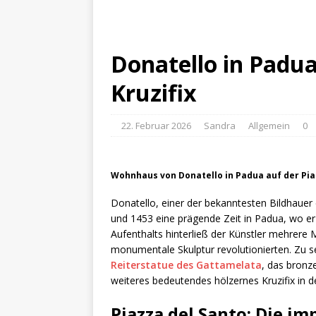
Donatello in Padua
Kruzifix
22. Februar 2026
Sandra
Allgemein
0
Wohnhaus von Donatello in Padua auf der Pia
Donatello, einer der bekanntesten Bildhauer
und 1453 eine prägende Zeit in Padua, wo e
Aufenthalts hinterließ der Künstler mehrere M
monumentale Skulptur revolutionierten. Zu s
Reiterstatue des Gattamelata
, das bronze
weiteres bedeutendes hölzernes Kruzifix in de
Piazza del Santo: Die i