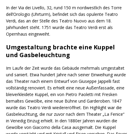
In der Via dei Livello, 32, rund 150 m nordwestlich des Torre
dell’Orologio (Uhrturm), befindet sich das opulente Teatro
Verdi, das an der Stelle des Teatro Nuovo aus dem 18.
Jahrhundert steht. 1751 wurde das Teatro Verdi erst als
Opernhaus eingeweiht.
Umgestaltung brachte eine Kuppel
und Gasbeleuchtung
Im Laufe der Zeit wurde das Gebäude mehrmals umgestaltet
und saniert. Etwa hundert Jahre nach seiner Einweihung wurde
das Theater nach einem Entwurf von Giuseppe Jappelli fast
vollständig renoviert. Es erhielt eine neue Außenfassade, eine
bleiverkleidete Kuppel, ein von Pietro Paoletti mit Fresken
bemaltes Gewölbe, eine neue Bühne und Garderoben. 1847
wurde das Teatro Verdi wiedereröffnet. Ein Highlight war die
Gasbeleuchtung, die nur zuvor nach dem Theater „La Fenice“
in Venedig Einzug erhielt. In den 1880er Jahren wurden die
Gewölbe von Giacomo della Casa ausgemalt. Die Kuppel
wurde verstärkt und mit Kristall und Eisen versehen. Das Foyer,